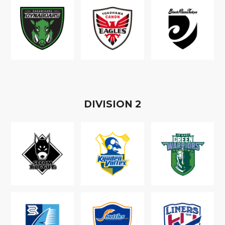
D
IVISION
2