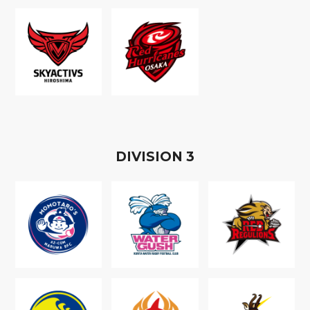
D
IVISION
3