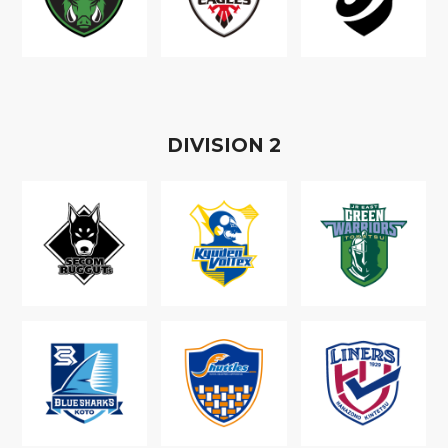
D
IVISION
2