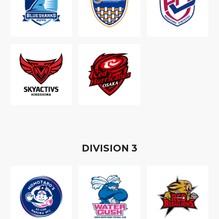
D
IVISION
3