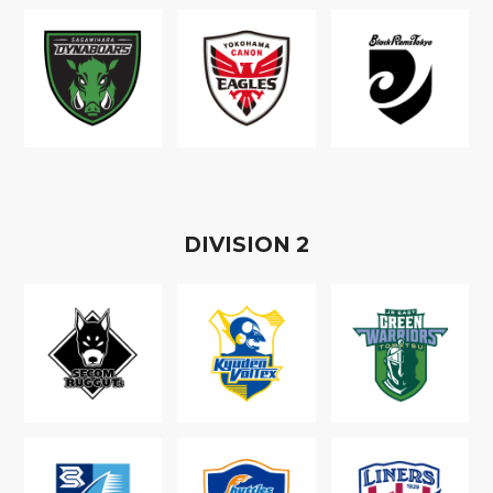
D
IVISION
2