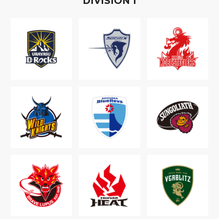
D
IVISION
1