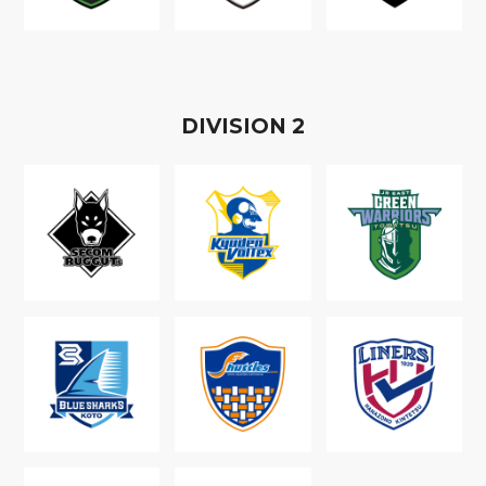
D
IVISION
2