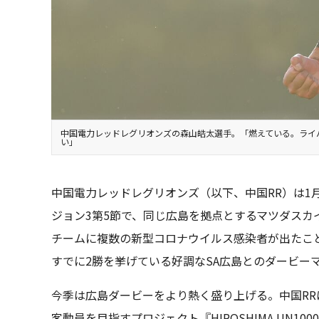
中国電力レッドレグリオンズの森山皓太選手。「燃えている。ライ
い」
中国電力レッドレグリオンズ（以下、中国RR）は1月27
ジョン3第5節で、同じ広島を拠点とするマツダスカ
チームに複数の新型コロナウイルス感染者が出たこ
すでに2勝を挙げている好調なSA広島とのダービー
今季は広島ダービーをより熱く盛り上げる。中国RR
客動員を目指すプロジェクト『HIROSHIMA UN