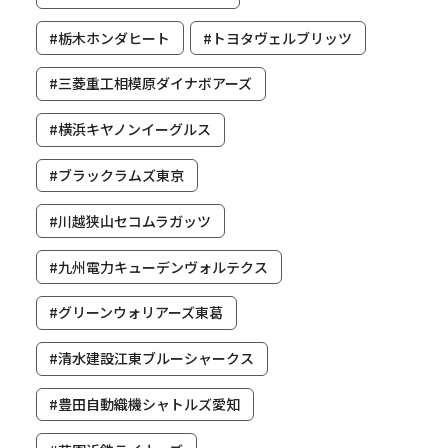
#栃木ホンダヒート
#トヨタヴェルブリッツ
#三菱重工相模原ダイナボアーズ
#横浜キヤノンイーグルス
#ブラックラムズ東京
#川越狭山セコムラガッツ
#九州電力キューデンヴォルテクス
#グリーンウォリアーズ東葛
#清水建設江東ブルーシャークス
#豊田自動織機シャトルズ愛知