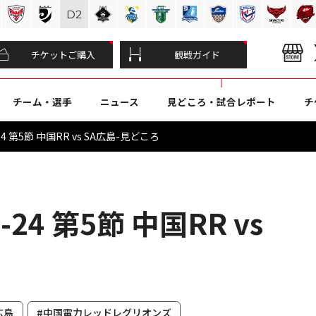
D
2
チケットご購入
観戦ガイド
チーム・選手
ニュース
見どころ・試合レポート
チ
4 第5節 中国RR vs SA広島-見どころ
24 第5節 中国RR vs
広島
#中国電力レッドレグリオンズ