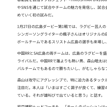
やSNSを通じて試合やチームの魅力を発信し、試合
めていく初の試みだ。
1月27日の広島ダービー第1戦では、ラグビー芸人
シンガーソングライターの楓子さんはオリジナルの
ボールチームであるスリストム広島の選手も来場し
中国RRとSA広島の両チームは、広島のラグビーを
ライバルだ。中国RRで誰よりも熱い男、森山皓太
バルチームでもあるので勝ちたいし、がむしゃらな
森山は攻守にアグレッシブで、特に迫力あるタック
注目だ。本人は「いまはすごく調子が良くて、練習
ている。それが雄叫びで出ていると思う」と話す。
岩戸博和ヘッドコーチも、「チームのパッションは