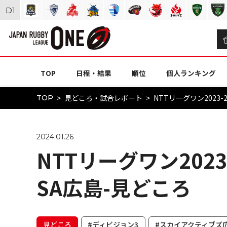
D
1
TOP
日程・結果
順位
個人ランキング
見どころ・試合レポート
NTTリーグワン2023-2
TOP
2024.01.26
NTTリーグワン2023-
SA広島-見どころ
見どころ
#ディビジョン3
#スカイアクティブズ