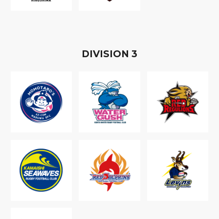
D
IVISION
3