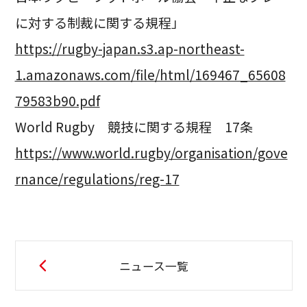
に対する制裁に関する規程」
https://rugby-japan.s3.ap-northeast-
1.amazonaws.com/file/html/169467_65608
79583b90.pdf
World Rugby 競技に関する規程 17条
https://www.world.rugby/organisation/gove
rnance/regulations/reg-17
ニュース一覧