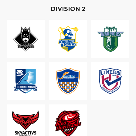
D
IVISION
2