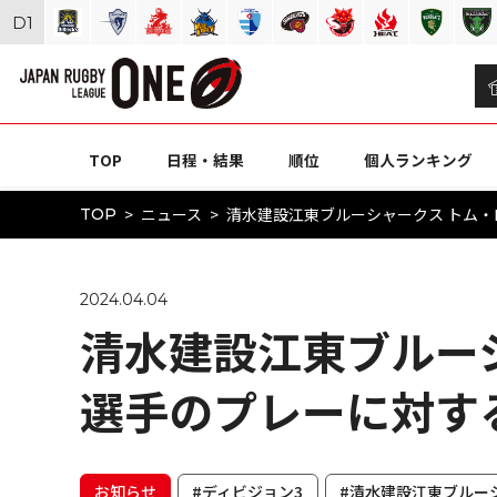
D
1
TOP
日程・結果
順位
個人ランキング
ニュース
清水建設江東ブルーシャークス トム
TOP
2024.04.04
清水建設江東ブルー
選手のプレーに対す
お知らせ
#ディビジョン3
#清水建設江東ブルー