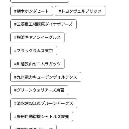
#栃木ホンダヒート
#トヨタヴェルブリッツ
#三菱重工相模原ダイナボアーズ
#横浜キヤノンイーグルス
#ブラックラムズ東京
#川越狭山セコムラガッツ
#九州電力キューデンヴォルテクス
#グリーンウォリアーズ東葛
#清水建設江東ブルーシャークス
#豊田自動織機シャトルズ愛知