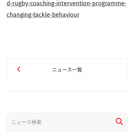
d-rugby-coaching-intervention-programme-
changing-tackle-behaviour
ニュース一覧