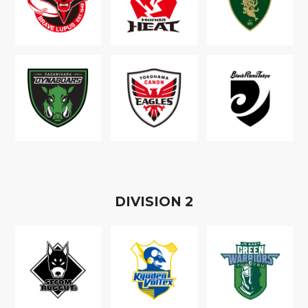
D
IVISION
2