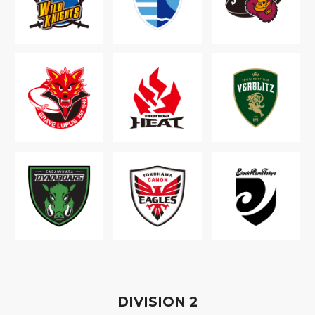
D
IVISION
2