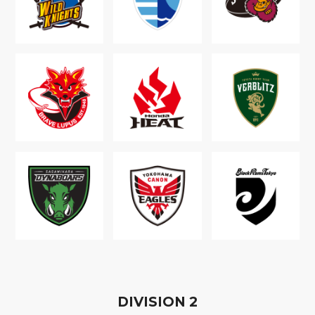
D
IVISION
2