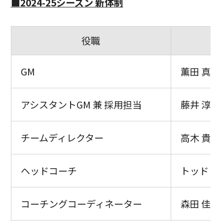
■2024-25シーズン 新体制
役職
GM
薫田 真広
アシスタントGM 兼 採用担当
藤井 淳
チームディレクター
高木 貴裕
ヘッドコーチ
トッド・
コーチングコーディネーター
森田 佳寿