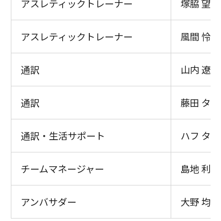
アスレティックトレーナー
塚脇 望
アスレティックトレーナー
風間 怜実
通訳
山内 遼
通訳
藤田 タ
通訳・生活サポート
ハフ タ
チームマネージャー
島地 利奈
アンバサダー
大野 均