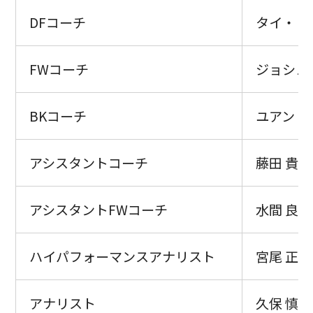
DFコーチ
タイ・リ
FWコーチ
ジョシュ
BKコーチ
ユアン・
アシスタントコーチ
藤田 貴大
アシスタントFWコーチ
水間 良武
ハイパフォーマンスアナリスト
宮尾 正彦
アナリスト
久保 慎