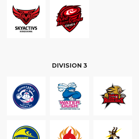
D
IVISION
3