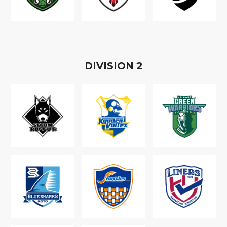
D
IVISION
2