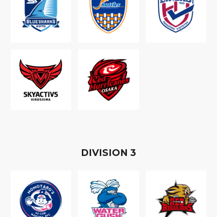
D
IVISION
3