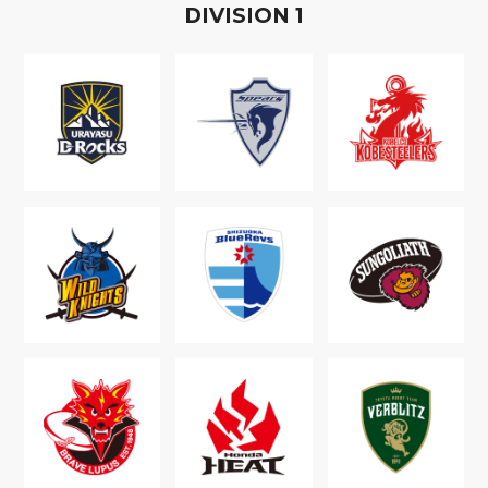
D
IVISION
1