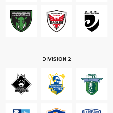
D
IVISION
2