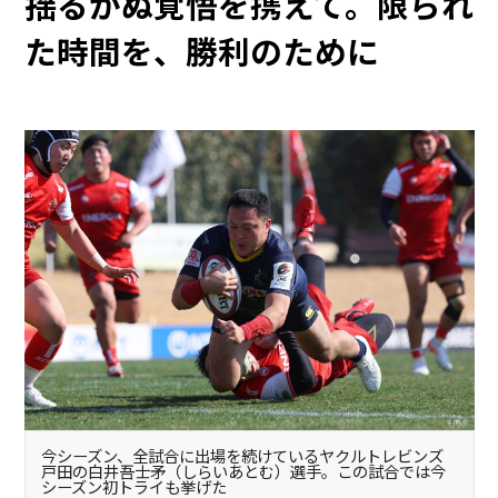
揺るがぬ覚悟を携えて。限られ
た時間を、勝利のために
今シーズン、全試合に出場を続けているヤクルトレビンズ
戸田の白井吾士矛（しらいあとむ）選手。この試合では今
シーズン初トライも挙げた