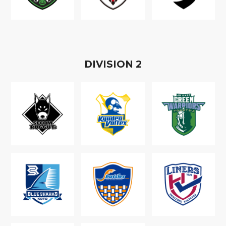
D
IVISION
2