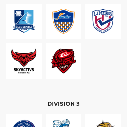
D
IVISION
3