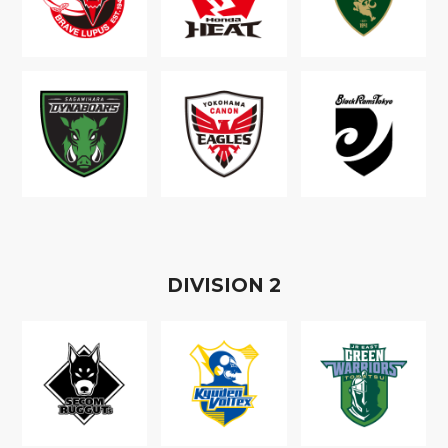
D
IVISION
2