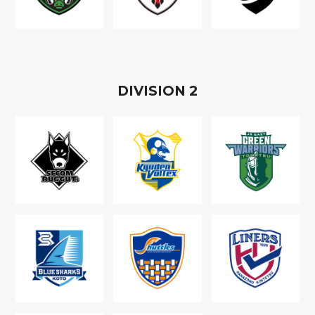
D
IVISION
2