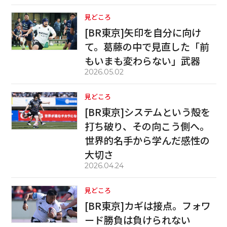
見どころ
[BR東京]矢印を自分に向け
て。葛藤の中で見直した「前
もいまも変わらない」武器
2026.05.02
見どころ
[BR東京]システムという殻を
打ち破り、その向こう側へ。
世界的名手から学んだ感性の
大切さ
2026.04.24
見どころ
[BR東京]カギは接点。フォワ
ード勝負は負けられない