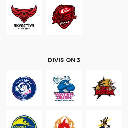
D
IVISION
3