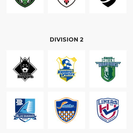
D
IVISION
2