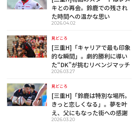
キとの再会。鈴鹿での残され
た時間への温かな思い
2026.04.02
見どころ
[三重H]「キャリアで最も印象
的な瞬間」。劇的勝利に導い
た“DK”が挑むリベンジマッチ
2026.03.27
見どころ
[三重H]「鈴鹿は特別な場所。
きっと恋しくなる」。夢を叶
え、父にもなった街への感謝
2026.03.20