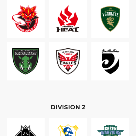
D
IVISION
2