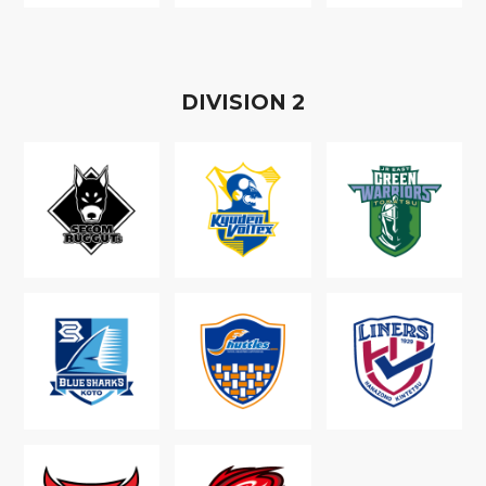
D
IVISION
2