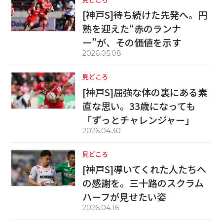
[神戸S]待ち続けた先発へ。円
熟を迎えた“赤のランナ
ー”が、その価値を示す
2026.05.08
見どころ
[神戸S]屈強な体の裏にある素
直な思い。33歳になっても
「ずっとチャレンジャー」
2026.04.30
見どころ
[神戸S]導いてくれた人たちへ
の感謝を。三十路のスクラム
ハーフが見せたい姿
2026.04.16