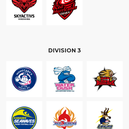
D
IVISION
3