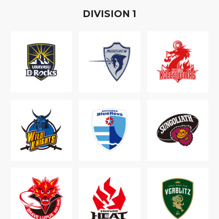
D
IVISION
1