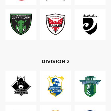
D
IVISION
2