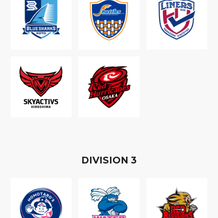
D
IVISION
3