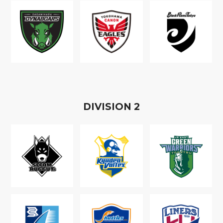
D
IVISION
2