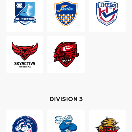
D
IVISION
3