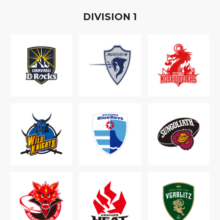
D
IVISION
1