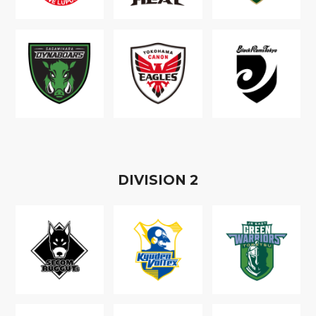
D
IVISION
2