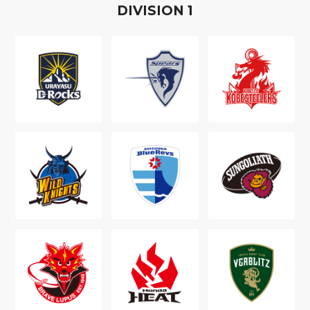
D
IVISION
1