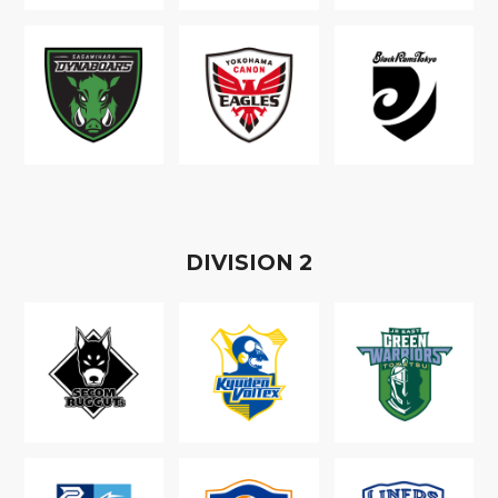
D
IVISION
2