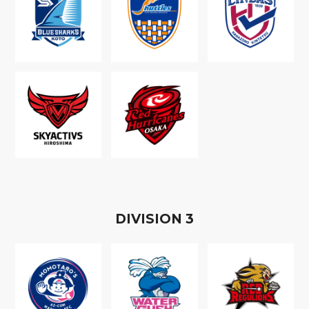
D
IVISION
3