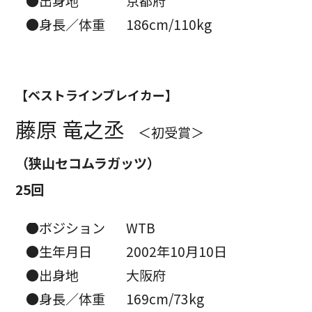
●出身地
京都府
●身長／体重
186cm/110kg
【ベストラインブレイカー】
藤原 竜之丞
＜初受賞＞
（狭山セコムラガッツ）
25回
●ポジション
WTB
●生年月日
2002年10月10日
●出身地
大阪府
●身長／体重
169cm/73kg