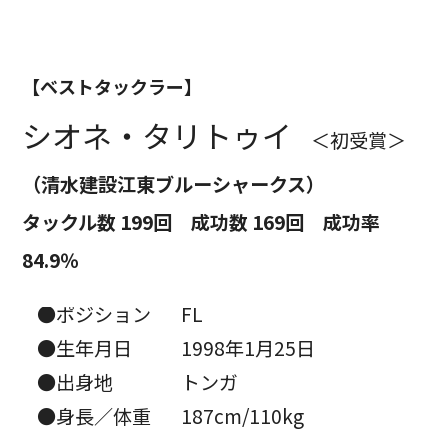
【ベストタックラー】
シオネ・タリトゥイ
＜初受賞＞
（清水建設江東ブルーシャークス）
タックル数 199回 成功数 169回 成功率
84.9％
●ポジション
FL
●生年月日
1998年1月25日
●出身地
トンガ
●身長／体重
187cm/110kg