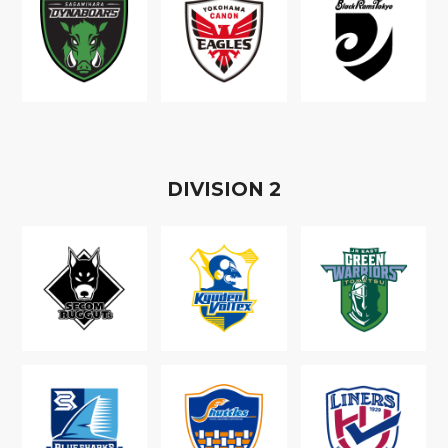
D
IVISION
2