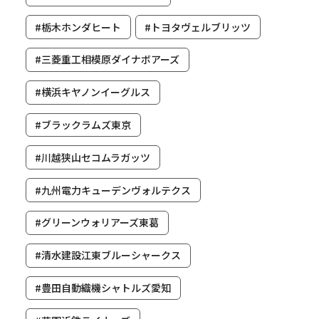
#栃木ホンダヒート
#トヨタヴェルブリッツ
#三菱重工相模原ダイナボアーズ
#横浜キヤノンイーグルス
#ブラックラムズ東京
#川越狭山セコムラガッツ
#九州電力キューデンヴォルテクス
#グリーンウォリアーズ東葛
#清水建設江東ブルーシャークス
#豊田自動織機シャトルズ愛知