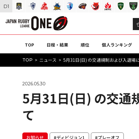
D
1
TOP
日程・結果
順位
個人ランキング
ニュース
5月31日(日) の交通規制および入退場
TOP
2026.05.30
5月31日(日) の
て
お知らせ
#ディビジョン1
#プレーオフ