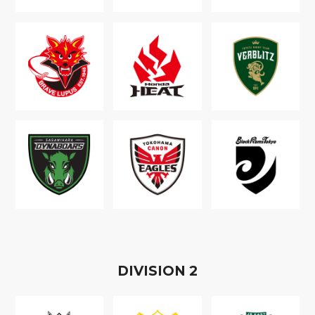
D
IVISION
2