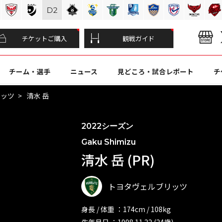
D
2
チケットご購入
観戦ガイド
チーム・選手
ニュース
見どころ・試合レポート
チ
リッツ
清水 岳
2022シーズン
Gaku Shimizu
清水 岳 (PR)
トヨタヴェルブリッツ
身長 / 体重 ：174cm / 108kg