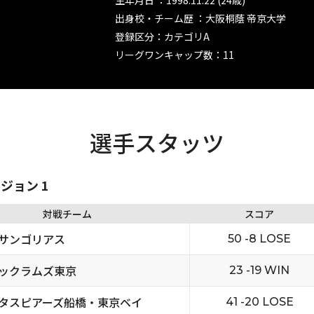
生年月日 ：1998.11.22 (24歳)
出身校・チーム歴 ：大阪桐蔭 帝京大学
登録区分：カテゴリA
リーグワンキャップ数：11
選手スタッツ
ビジョン 1
対戦チーム
スコア
サンゴリアス
50 -8 LOSE
ックラムズ東京
23 -19 WIN
タスピアーズ船橋・東京ベイ
41 -20 LOSE