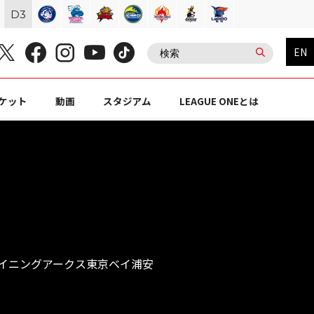
D
3
EN
ケット
動画
スタジアム
LEAGUE ONEとは
ャイニングアークス東京ベイ浦安