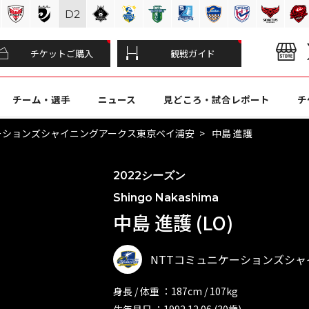
D
2
チケットご購入
観戦ガイド
チーム・選手
ニュース
見どころ・試合レポート
チ
ーションズシャイニングアークス東京ベイ浦安
中島 進護
2022シーズン
Shingo Nakashima
中島 進護 (LO)
NTTコミュニケーションズシ
身長 / 体重 ：187cm / 107kg