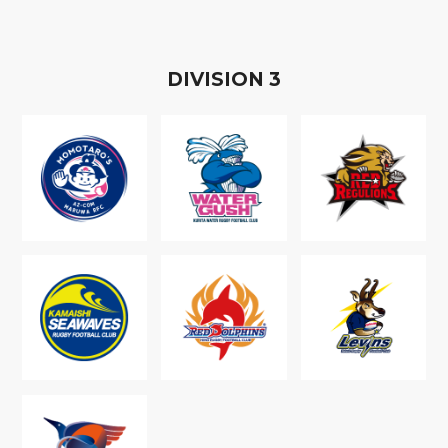
D
IVISION
3