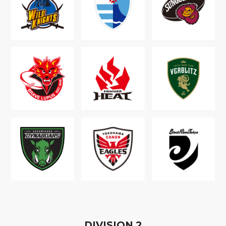
D
IVISION
2