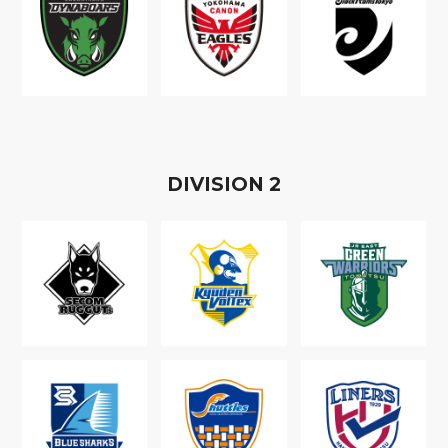
D
IVISION
2