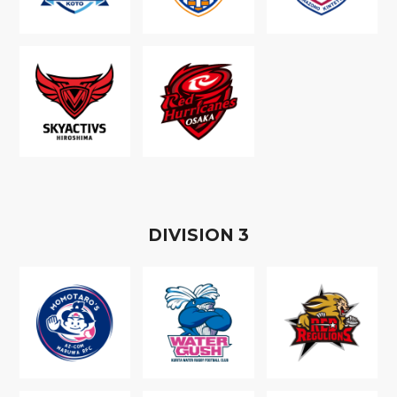
D
IVISION
3