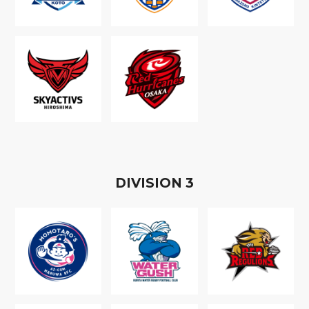
D
IVISION
3