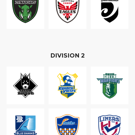
D
IVISION
2