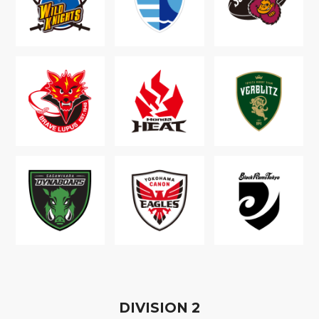
D
IVISION
2