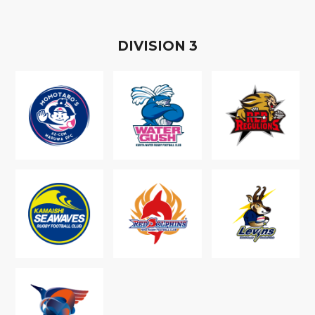
D
IVISION
3