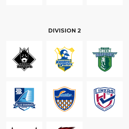
D
IVISION
2