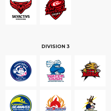
D
IVISION
3