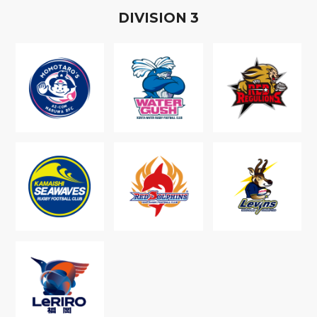
D
IVISION
3