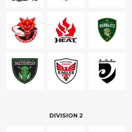
D
IVISION
2