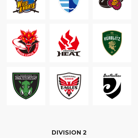
D
IVISION
2