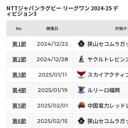
NTTジャパンラグビー リーグワン 2024-25 デ
ィビジョン3
No.
開催日
対戦チ
狭山セコムラガ
第1節
2024/12/22
ヤクルトレビン
第2節
2024/12/28
スカイアクティ
第3節
2025/01/11
ルリーロ福岡
第4節
2025/01/19
中国電力レッド
第5節
2025/02/01
狭山セコムラガ
第6節
2025/02/15