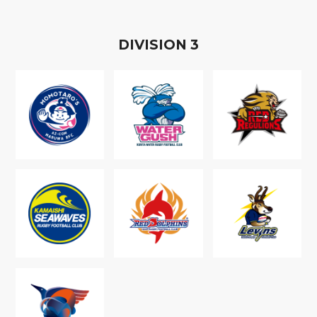
D
IVISION
3