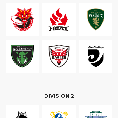
D
IVISION
2