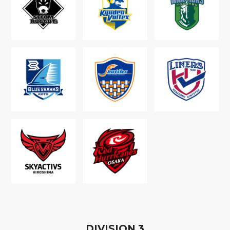
D
IVISION
3