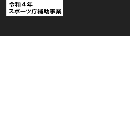
TOP
日程・結果
順位
個人ランキング
チーム・選手
ニュース
見どころ・試合レポート
チケット