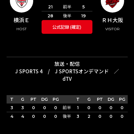
前半
21
5
後半
28
19
横浜Ｅ
ＲＨ大阪
公式記録 (確定)
HOST
VISITOR
放送・配信
J SPORTS 4
/
J SPORTSオンデマンド
／
dTV
T
G
PT
DG
PG
T
G
PT
DG
PG
前半
3
3
0
0
0
1
0
0
0
0
後半
4
4
0
0
0
3
2
0
0
0