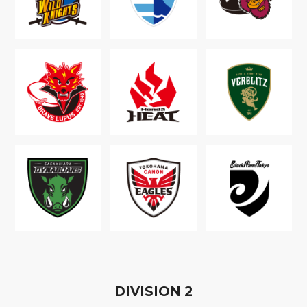
D
IVISION
2