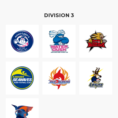
D
IVISION
3