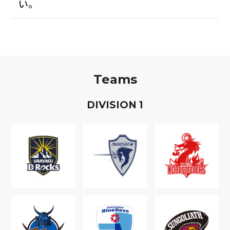
い。
Teams
D
IVISION
1