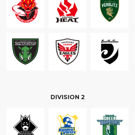
D
IVISION
2