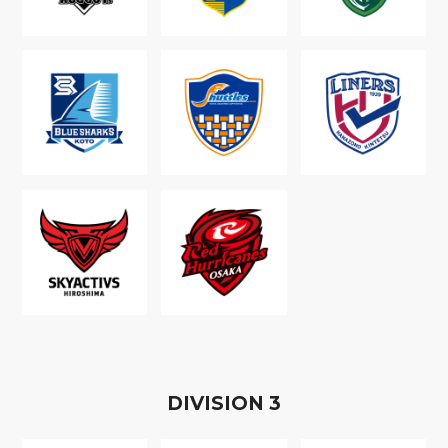
D
IVISION
3