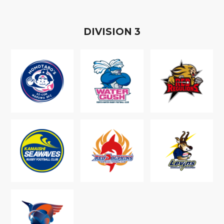
D
IVISION
3