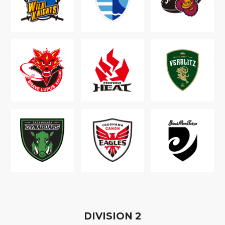
D
IVISION
2