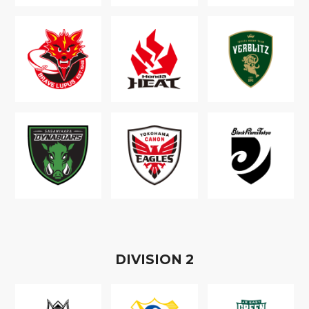
D
IVISION
2