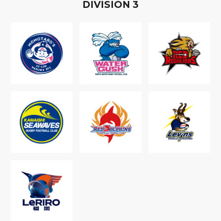
D
IVISION
3