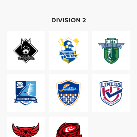
D
IVISION
2