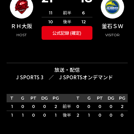
前半
11
6
後半
10
12
ＲＨ大阪
釜石ＳＷ
公式記録 (確定)
HOST
VISITOR
放送・配信
J SPORTS 3
／
J SPORTSオンデマンド
T
G
PT
DG
PG
T
G
PT
DG
PG
前半
1
0
0
0
2
0
0
0
0
2
後半
1
1
0
0
1
2
1
0
0
0