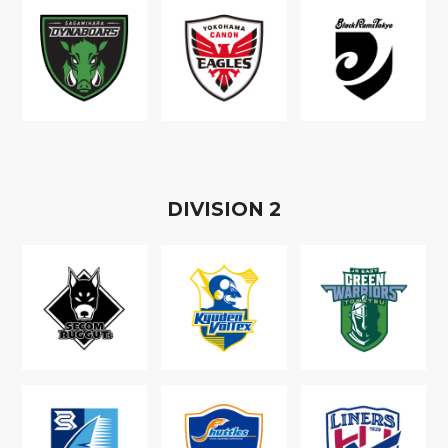
D
IVISION
2