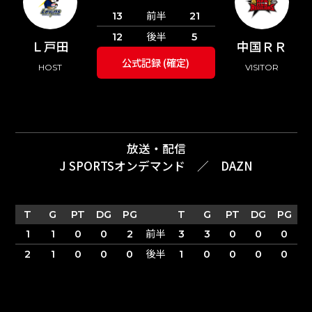
前半
13
21
後半
12
5
Ｌ戸田
中国ＲＲ
公式記録 (確定)
HOST
VISITOR
放送・配信
J SPORTSオンデマンド
／
DAZN
T
G
PT
DG
PG
T
G
PT
DG
PG
前半
1
1
0
0
2
3
3
0
0
0
後半
2
1
0
0
0
1
0
0
0
0