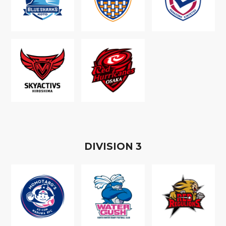
D
IVISION
3