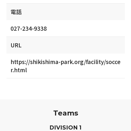
電話
027-234-9338
URL
https://shikishima-park.org/facility/socce
r.html
Teams
D
IVISION
1