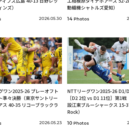
ィブズ広島 40-13 日野レッ
工相模原ダイナボアーズ 52-2
ィンズ）
動織機シャトルズ愛知）
2026.05.30
2
14
s
Photos
グワン2025-26 プレーオフト
NTTリーグワン2025-26 D1
ト準々決勝（東京サントリー
［D2 2位 vs D1 11位］第1
ス 40-35 リコーブラックラ
設江東ブルーシャークス 15-37
）
Rock）
2026.05.23
10
s
Photos