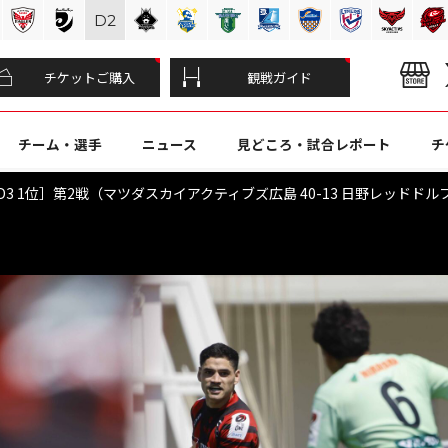
D
2
チケットご購入
観戦ガイド
チーム・選手
ニュース
見どころ・試合レポート
チ
位 vs D3 1位］第2戦（マツダスカイアクティブズ広島 40-13 日野レッドド