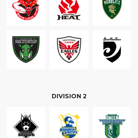
D
IVISION
2