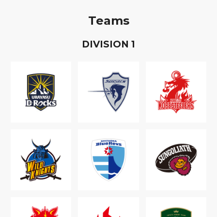
Teams
D
IVISION
1