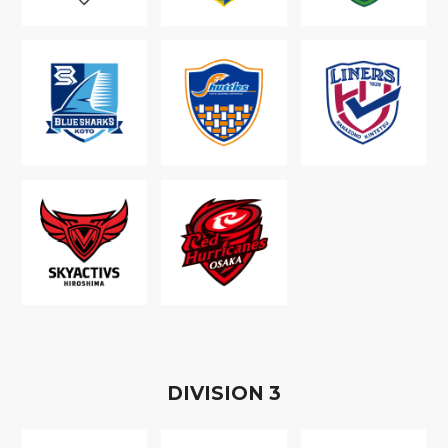
D
IVISION
3