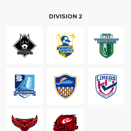
D
IVISION
2