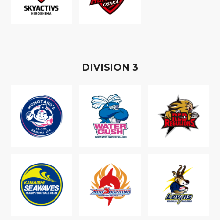
D
IVISION
3