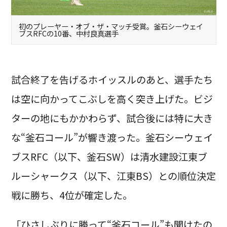
初のプレーヤー・オブ・ザ・マッチ受賞。釜石シーウェイ
ブスRFCの10番、中村良真選手
試合終了を告げるホイッスルのあと、選手たち
は空に向かってこぶしを高く突き上げた。ビジ
ターの地にもかかわらず、試合後には特に大き
な“釜石コール”が響き渡った。釜石シーウェイ
ブスRFC（以下、釜石SW）は清水建設江東ブ
ルーシャークス（以下、江東BS）との順位決定
戦に勝ち、4位が確定した。
「ひさしぶりに勝って“釜石コール”も聞けたの