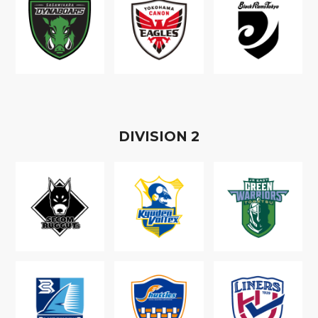
D
IVISION
2