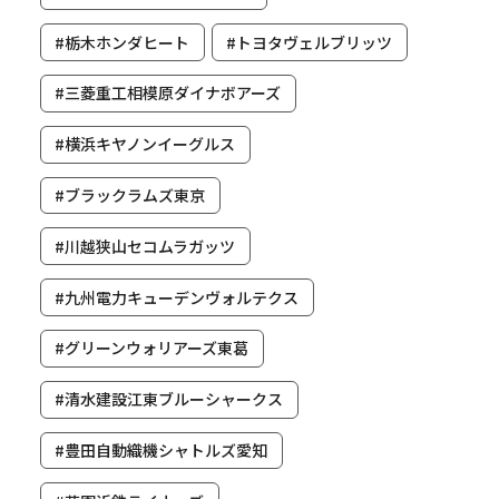
#栃木ホンダヒート
#トヨタヴェルブリッツ
#三菱重工相模原ダイナボアーズ
#横浜キヤノンイーグルス
#ブラックラムズ東京
#川越狭山セコムラガッツ
#九州電力キューデンヴォルテクス
#グリーンウォリアーズ東葛
#清水建設江東ブルーシャークス
#豊田自動織機シャトルズ愛知