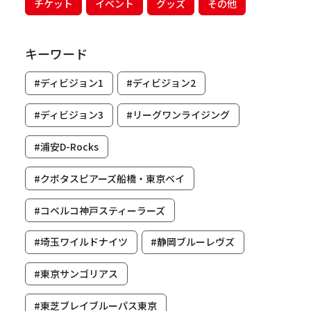
チケット
イベント
グッズ
その他
キーワード
#ディビジョン1
#ディビジョン2
#ディビジョン3
#リーグワンライジング
#浦安D-Rocks
#クボタスピアーズ船橋・東京ベイ
#コベルコ神戸スティーラーズ
#埼玉ワイルドナイツ
#静岡ブルーレヴズ
#東京サンゴリアス
#東芝ブレイブルーパス東京