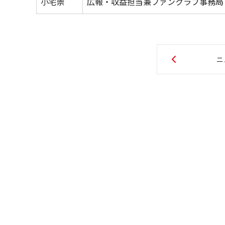
小宅崇
広報・収益担当兼ファンクラブ事務局
ニ