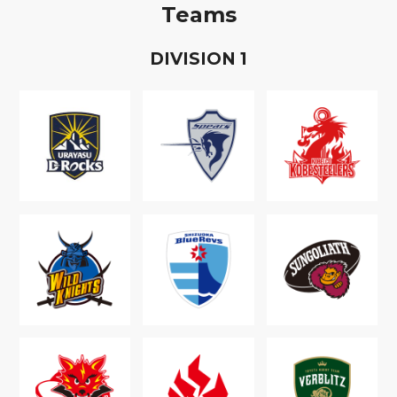
Teams
D
IVISION
1