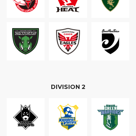
D
IVISION
2