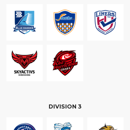
D
IVISION
3