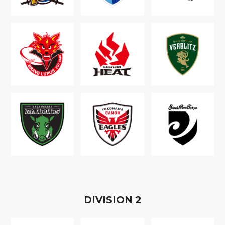
D
IVISION
2