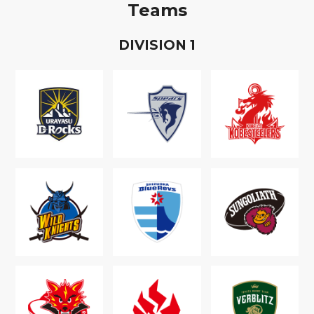
Teams
D
IVISION
1