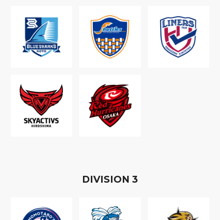
D
IVISION
3