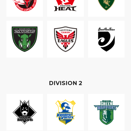
D
IVISION
2